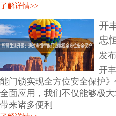
了解详情>>
开
忠
发布时
开丰
能门锁实现全方位安全保护》
全面应用，我们不仅能够极大
带来诸多便利