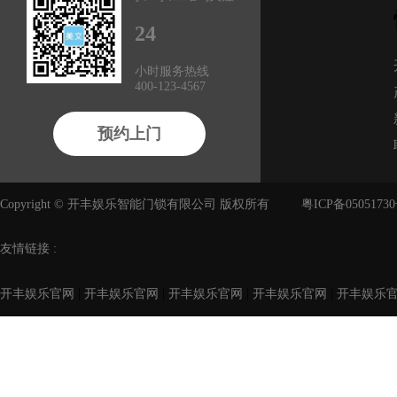
24
小时服务热线
400-123-4567
预约上门
Copyright © 开丰娱乐智能门锁有限公司 版权所有
粤ICP备05051730
友情链接 :
|
|
|
|
开丰娱乐官网
开丰娱乐官网
开丰娱乐官网
开丰娱乐官网
开丰娱乐