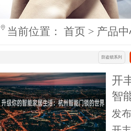
当前位置：
首页
>
产品中心
防盗锁系列
开
智
发布时
开丰