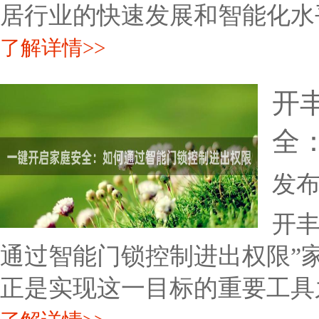
居行业的快速发展和智能化水
了解详情>>
开
全
发布时
开丰
通过智能门锁控制进出权限”
正是实现这一目标的重要工具