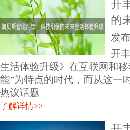
开
的
发布时
开丰
生活体验升级》在互联网和移
能”为特点的时代，而从这一
热议话题
了解详情>>
开