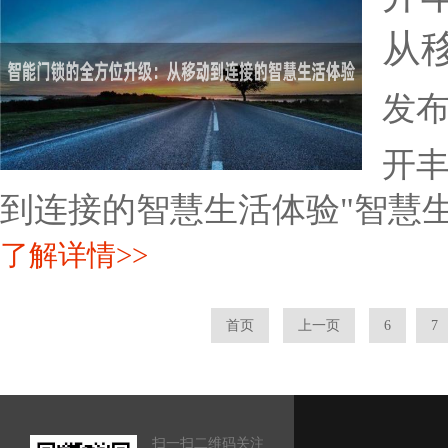
从
发布时
开丰
到连接的智慧生活体验"智慧
了解详情>>
首页
上一页
6
7
扫一扫二维码关注