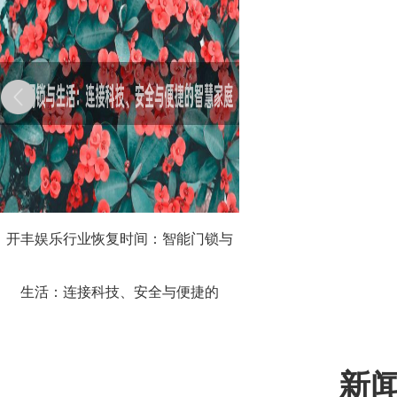
开丰娱乐行业恢复时间：智能门锁与
生活：连接科技、安全与便捷的
新