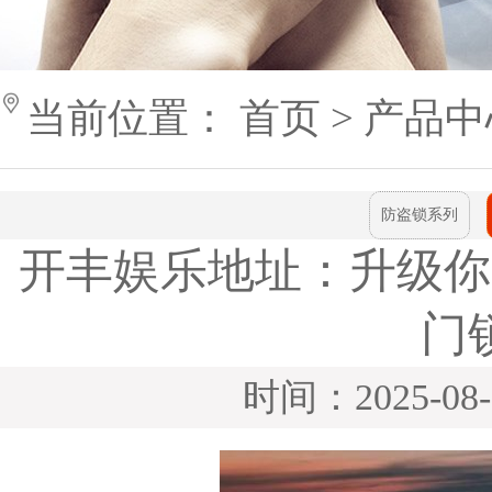
当前位置：
首页
>
产品中心
防盗锁系列
开丰娱乐地址：升级你
门
时间：2025-08