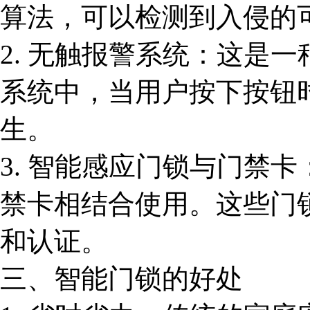
算法，可以检测到入侵的
2. 无触报警系统：这是
系统中，当用户按下按钮
生。
3. 智能感应门锁与门禁
禁卡相结合使用。这些门
和认证。
三、智能门锁的好处